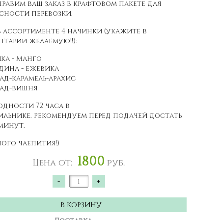
равим ваш заказ в крафтовом пакете для
сности перевозки.
в ассортименте 4 начинки (укажите в
тарии желаемую!!):
ка - Манго
дина - ежевика
д-карамель-арахис
ад-вишня
одности 72 часа в
льнике. Рекомендуем перед подачей достать
 минут.
ого чаепития!)
1800
Цена от:
руб.
-
+
В КОРЗИНУ