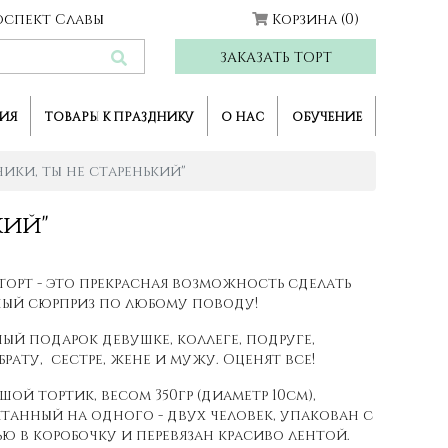
Проспект Славы
Корзина
(0)
ЗАКАЗАТЬ ТОРТ
ИЯ
ТОВАРЫ К ПРАЗДНИКУ
О НАС
ОБУЧЕНИЕ
ники, ты не старенький"
кий"
торт - это прекрасная возможность сделать
ый сюрприз по любому поводу!
ый подарок девушке, коллеге, подруге,
 брату, сестре, жене и мужу. Оценят все!
шой тортик, весом 350гр (диаметр 10см),
танный на одного - двух человек, упакован с
ю в коробочку и перевязан красиво лентой.