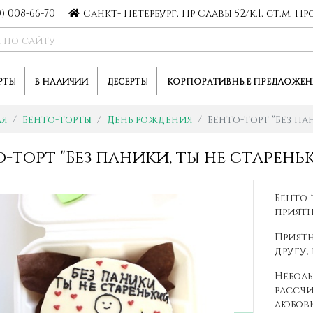
0) 008-66-70
Санкт- Петербург, Пр Славы 52/к.1, ст.м. 
РТЫ
В НАЛИЧИИ
ДЕСЕРТЫ
КОРПОРАТИВНЫЕ ПРЕДЛОЖЕН
ая
Бенто-торты
День рождения
Бенто-торт "Без па
о-торт "Без паники, ты не старень
Бенто-
приятн
Приятн
другу,
Неболь
рассчи
любовь