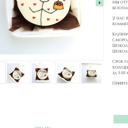
Мы отп
безопа
У нас 
коммен
Клубни
Сморо
Шокола
Шокол
Срок г
холоди
за 5-10
Приятн