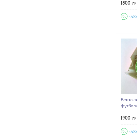
1800
ру
Зак
Бенто-т
футболь
1900
ру
Зак