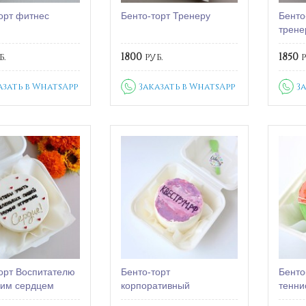
орт фитнес
Бенто-торт Тренеру
Бенто
трене
б.
1800
руб.
1850
р
азать в WhatsApp
Заказать в WhatsApp
З
орт Воспитателю
Бенто-торт
Бенто
шим сердцем
корпоративный
тенни