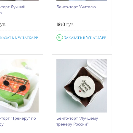
-торт Лучший
Бенто-торт Учителю
р
уб.
1850
руб.
аказать в WhatsApp
Заказать в WhatsApp
-торт "Тренеру" по
Бенто-торт "Лучшему
су
тренеру России"