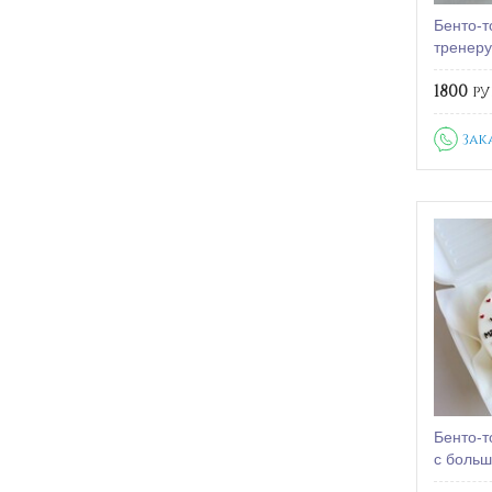
Бенто-т
тренеру
1800
ру
Зак
Бенто-т
с боль