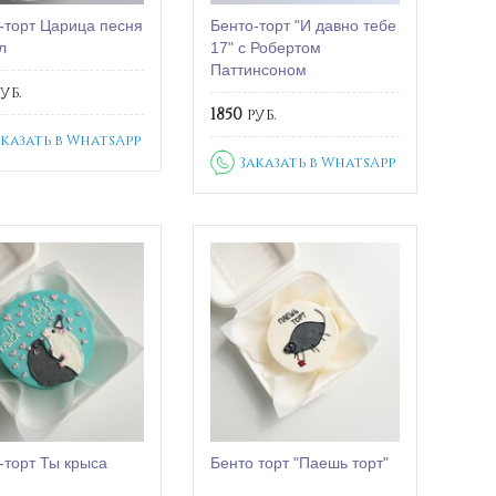
-торт Царица песня
Бенто-торт "И давно тебе
л
17" с Робертом
Паттинсоном
уб.
1850
руб.
аказать в WhatsApp
Заказать в WhatsApp
-торт Ты крыса
Бенто торт "Паешь торт"