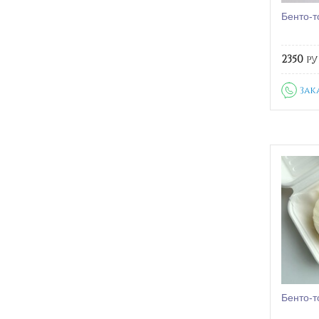
Бенто-т
2350
ру
Зак
Бенто-т