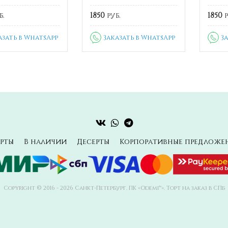
б.
1850
руб.
1850
р
азать в WhatsApp
Заказать в WhatsApp
З
рты
В наличии
Десерты
Корпоративные предложе
Copyright © 2016 - 2026 Санкт-Петербург. ПК «Odemi™». Торт на заказ в СПб