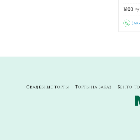
1800
ру
Зак
Свадебные торты
Торты на заказ
Бенто-то