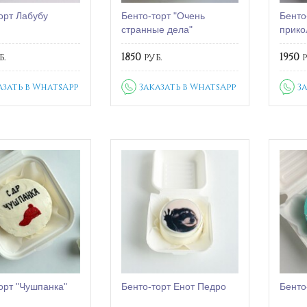
орт Лабубу
Бенто-торт "Очень
Бенто
странные дела"
прико
б.
1850
руб.
1950
р
азать в WhatsApp
Заказать в WhatsApp
З
орт "Чушпанка"
Бенто-торт Енот Педро
Бенто