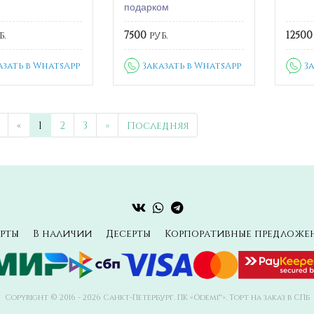
подарком
б.
7500
руб.
12500
азать в WhatsApp
Заказать в WhatsApp
З
«
1
2
3
»
Последняя
рты
В наличии
Десерты
Корпоративные предложе
Copyright © 2016 - 2026 Санкт-Петербург. ПК «Odemi™». Торт на заказ в СПб