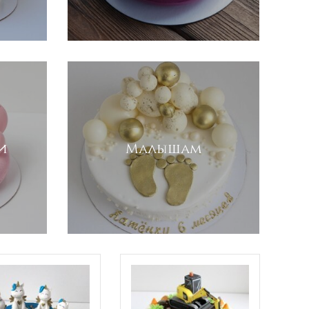
и
Малышам