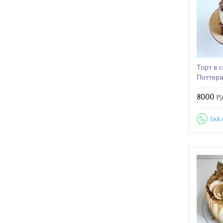
Торт в 
Поттер
8000
ру
Зак