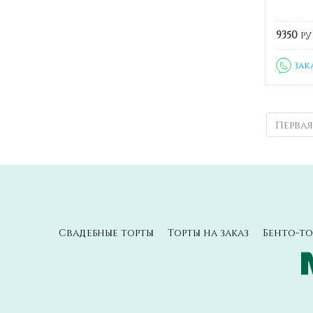
9350
ру
Зак
Первая
Свадебные торты
Торты на заказ
Бенто-то