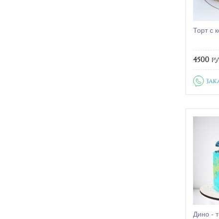
Торт с к
4500
ру
Зак
Дино - 