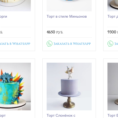
орги
Торт в стиле Миньонов
Торт 
б.
4650
руб.
9300
азать в WhatsApp
Заказать в WhatsApp
З
торт
Торт Слонёнок с
Торт 